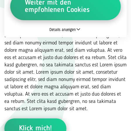
Weiter mit den
empfohlenen Cookies
Eine Überschrift mit der Größe H4
Eine Überschrift mit der Größe H5
Eine Überschrift mit der Größe H6
Details anzeigen
Lorem ipsum dolor sit amet, consetetur sadipscing elitr,
sed diam nonumy eirmod tempor invidunt ut labore et
dolore magna aliquyam erat, sed diam voluptua. At vero
eos et accusam et justo duo dolores et ea rebum. Stet clita
kasd gubergren, no sea takimata sanctus est Lorem ipsum
dolor sit amet. Lorem ipsum dolor sit amet, consetetur
sadipscing elitr, sed diam nonumy eirmod tempor invidunt
ut labore et dolore magna aliquyam erat, sed diam
voluptua. At vero eos et accusam et justo duo dolores et
ea rebum. Stet clita kasd gubergren, no sea takimata
sanctus est Lorem ipsum dolor sit amet.
Klick mich!