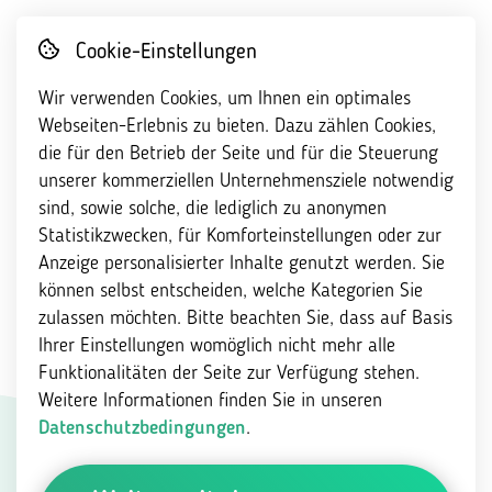
Cookie-Einstellungen
Wir verwenden Cookies, um Ihnen ein optimales
Webseiten-Erlebnis zu bieten. Dazu zählen Cookies,
Content Elemente
die für den Betrieb der Seite und für die Steuerung
unserer kommerziellen Unternehmensziele notwendig
sind, sowie solche, die lediglich zu anonymen
Statistikzwecken, für Komforteinstellungen oder zur
Anzeige personalisierter Inhalte genutzt werden. Sie
können selbst entscheiden, welche Kategorien Sie
Das Textelement (H1)
zulassen möchten. Bitte beachten Sie, dass auf Basis
Ihrer Einstellungen womöglich nicht mehr alle
Funktionalitäten der Seite zur Verfügung stehen.
DAS IST DIE SUBLINE
Weitere Informationen finden Sie in unseren
Datenschutzbedingungen
.
Eine Überschrift mit der Größe H2
Eine Überschrift mit der Größe H3